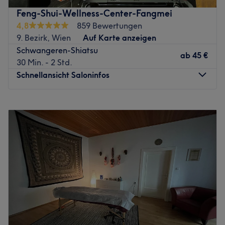
Wirtschaftskammer Wien, wird die Erhaltung hoher
Feng-Shui-Wellness-Center-Fangmei
Qualitätsstandarts versichert. Testen Sie es selbst und
4,8
859 Bewertungen
buchen Sie noch heute Ihren persönlichen Verwöhntermin
9. Bezirk, Wien
Auf Karte anzeigen
online!
Schwangeren-Shiatsu
ab
45 €
Zurück zur Salonansicht
30 Min. - 2 Std.
Schnellansicht Saloninfos
Montag
09:00
–
20:00
Dienstag
09:00
–
20:00
Mittwoch
09:00
–
20:00
Donnerstag
09:00
–
20:00
Freitag
09:00
–
20:00
Samstag
09:00
–
20:00
Sonntag
10:00
–
20:00
Willkommen bei Entspannung und Wohlbefinden! Das
Massagestudio Feng-Shui-Wellness-Center-Fangmei in
der Nussdorferstraße 26-28 überzeugt mit professionell