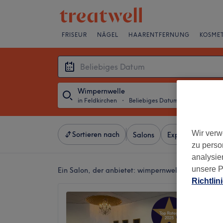
FRISEUR
NÄGEL
HAARENTFERNUNG
KOSMET
Wimpernwelle
in Feldkirchen
・
Beliebiges Datum
Wir verw
Sortieren nach
Salons
Expressangebot
zu perso
analysie
unsere P
Ein Salon, der anbietet:
wimpernwelle in Feldkirc
Richtlin
EM-Bea
5,0
Feldkirc