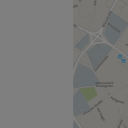
eistungen wie Nageldesign,
ngen und vieles mehr.
be persönliche
sbahnhof Feldkirchen in Ktn.
genehm.
WLAN, Haustiere erlaubt.
Zurück zur Salonansicht