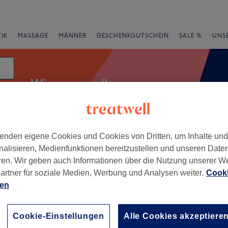
IK
MASSAGE
MÄNNER
GESCHENKGUTSCHEIN
SALE %
UNS
Wimpernwelle
enden eigene Cookies und Cookies von Dritten, um Inhalte un
e
Bewertung
nalisieren, Medienfunktionen bereitzustellen und unseren Date
ren. Wir geben auch Informationen über die Nutzung unserer W
artner für soziale Medien, Werbung und Analysen weiter.
Cooki
hen
ien
+
uty - Feldkirchen
128 Bewertungen
−
Cookie-Einstellungen
Alle Cookies akzeptiere
hen