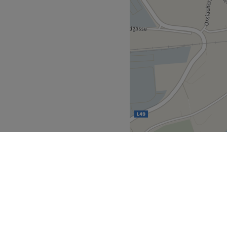
en
Feldkirchen
>