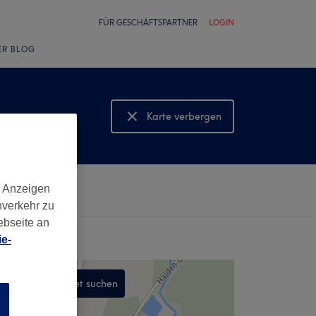
FÜR GESCHÄFTSPARTNER
LOGIN
ER BLOG
Karte verbergen
Karte anzeigen
d Anzeigen
nverkehr zu
ebseite an
e-
In diesem Gebiet suchen
n
,