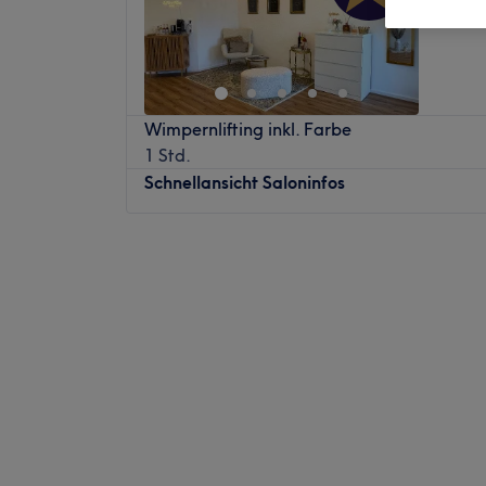
Wimpernlifting inkl. Farbe
1 Std.
Schnellansicht Saloninfos
Montag
07:30
–
14:30
Dienstag
07:30
–
14:30
Mittwoch
07:30
–
14:30
Donnerstag
07:30
–
14:30
Freitag
07:30
–
14:30
Samstag
Geschlossen
Sonntag
Geschlossen
Hey!