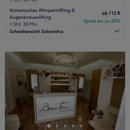
Koreanisches Wimpernlifting &
ab
112 €
Augenbrauenlifting
Spare bis zu 20%
1 Std. 30 Min.
Schnellansicht Saloninfos
Montag
10:00
–
20:00
Dienstag
10:00
–
20:00
Mittwoch
10:00
–
20:00
Donnerstag
10:00
–
20:00
Freitag
10:00
–
20:00
Samstag
10:00
–
13:30
Sonntag
18:00
–
21:30
Mais Lumière Esthetic
ist dein luxuriöses Kosmetikstudio
in Graz für exklusive Gesichtsbehandlungen, moderne
Hautpflege und professionelle Beauty-Treatments. Der
Fokus liegt auf sichtbaren Ergebnissen, strahlender Haut