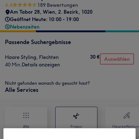
4,4
189 Bewertungen
Am Tabor 28
,
Wien, 2. Bezirk
,
1020
Geöffnet Heute: 10:00 - 19:00
Nebenzeiten
Passende Suchergebnisse
30 €
Haare Styling, Flechten
Auswählen
40 Min.
Details anzeigen
Nicht gefunden wonach du gesucht hast?
Alle Services
Alle
Friseur
Haarentfernun