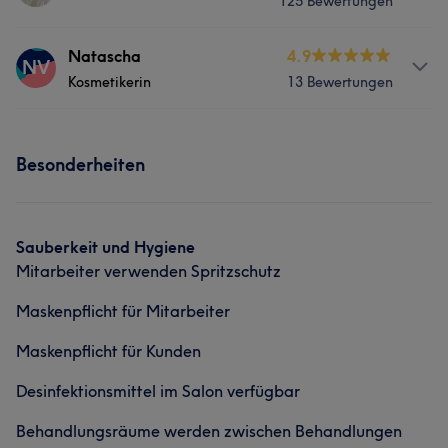
125 Bewertungen
Services
Natascha
4.9
NV
Kosmetikerin
13 Bewertungen
Friseur
Gesicht
Haarentfernung
Info
Kosmetische Zahnmedizin
Besonderheiten
Ich bin Natascha, Dip. Kosmetikerin und
Wimpernstylistin meine Muttersprache ist
Was unsere Kunden über Irina sagen
Deutsch/Serbisch. Bin Leidenschaftliche Kosmetikerin
und freue mich Ihnen ein Verwöhnte Auszeit anzubieten.
Sauberkeit und Hygiene
Professionell
7
Mitarbeiter verwenden Spritzschutz
Services
Maskenpflicht für Mitarbeiter
Friseur
Gesicht
Haarentfernung
Maskenpflicht für Kunden
Kosmetische Zahnmedizin
Desinfektionsmittel im Salon verfügbar
Behandlungsräume werden zwischen Behandlungen