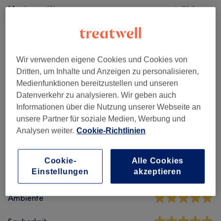
Manicure
(
1
)
ab 73 €
Pedicure
(
2
)
ab 74 €
Nagelmodellage
(
1
)
ab 88 €
Wir verwenden eigene Cookies und Cookies von
Dritten, um Inhalte und Anzeigen zu personalisieren,
Maniküre & Pediküre
(
1
)
133 €
Medienfunktionen bereitzustellen und unseren
Datenverkehr zu analysieren. Wir geben auch
Informationen über die Nutzung unserer Webseite an
unsere Partner für soziale Medien, Werbung und
Salonbewertungen
Analysen weiter.
Cookie-Richtlinien
4,9
Cookie-
Alle Cookies
Einstellungen
akzeptieren
1983 Bewertungen
Ambiente