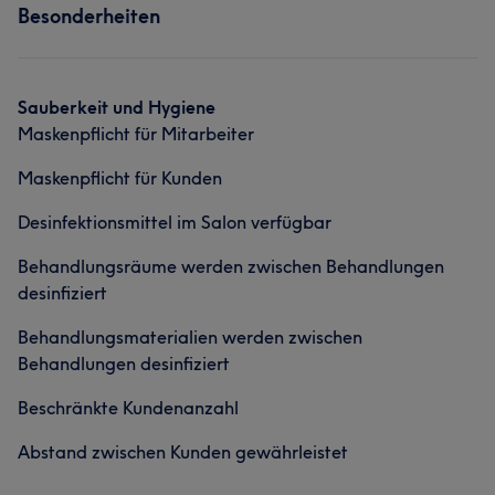
Besonderheiten
Nägel
Was unsere Kunden über Andreea sagen
Sauberkeit und Hygiene
Maskenpflicht für Mitarbeiter
Professionell
37
Kompetent
26
Erfahren
18
Maskenpflicht für Kunden
Gründlich
17
Desinfektionsmittel im Salon verfügbar
Behandlungsräume werden zwischen Behandlungen
desinfiziert
Behandlungsmaterialien werden zwischen
Behandlungen desinfiziert
Beschränkte Kundenanzahl
Abstand zwischen Kunden gewährleistet