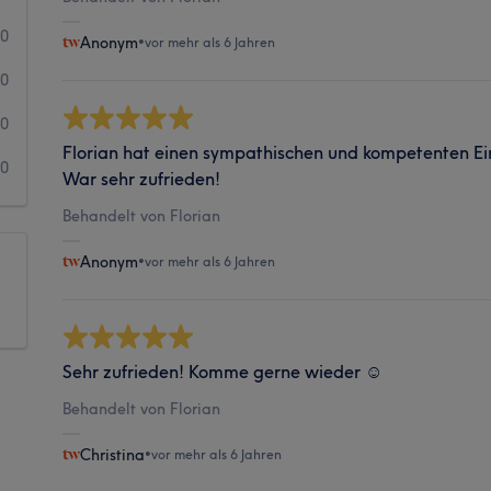
0
Anonym
•
vor mehr als 6 Jahren
0
0
Florian hat einen sympathischen und kompetenten E
0
War sehr zufrieden!
Behandelt von Florian
Anonym
•
vor mehr als 6 Jahren
Sehr zufrieden! Komme gerne wieder ☺️
Behandelt von Florian
Christina
•
vor mehr als 6 Jahren