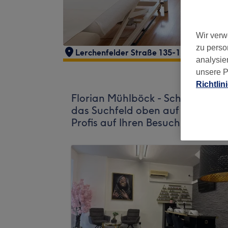
Wir verw
zu perso
Lerchenfelder Straße 135-137/ Top 2
,
W
analysie
unsere P
Richtlin
Florian Mühlböck - Schmerzfreie
das Suchfeld oben auf der Seite
Profis auf Ihren Besuch.