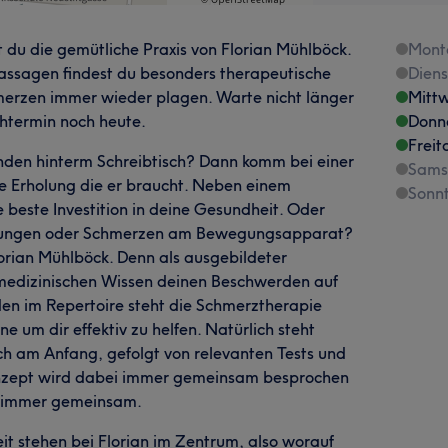
 du die gemütliche Praxis von Florian Mühlböck.
Mont
ssagen findest du besonders therapeutische
Dien
rzen immer wieder plagen. Warte nicht länger
Mitt
htermin noch heute.
Donn
Freit
tunden hinterm Schreibtisch? Dann komm bei einer
Sams
e Erholung die er braucht. Neben einem
Sonn
e beste Investition in deine Gesundheit. Oder
nkungen oder Schmerzen am Bewegungsapparat?
orian Mühlböck. Denn als ausgebildeter
medizinischen Wissen deinen Beschwerden auf
en im Repertoire steht die Schmerztherapie
 um dir effektiv zu helfen. Natürlich steht
h am Anfang, gefolgt von relevanten Tests und
onzept wird dabei immer gemeinsam besprochen
r immer gemeinsam.
t stehen bei Florian im Zentrum, also worauf