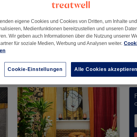
enden eigene Cookies und Cookies von Dritten, um Inhalte un
nalisieren, Medienfunktionen bereitzustellen und unseren Date
ien, 7. Bezirk
,
1070
ren. Wir geben auch Informationen über die Nutzung unserer W
artner für soziale Medien, Werbung und Analysen weiter.
Cooki
ien
 Bewegung nimmt derzeit keine Buchungen über 
, um
verfügbare Salons in Ihrer Nähe zu finden.
Cookie-Einstellungen
Alle Cookies akzeptiere