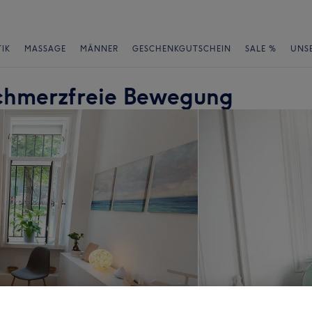
IK
MASSAGE
MÄNNER
GESCHENKGUTSCHEIN
SALE %
UNS
Schmerzfreie Bewegung