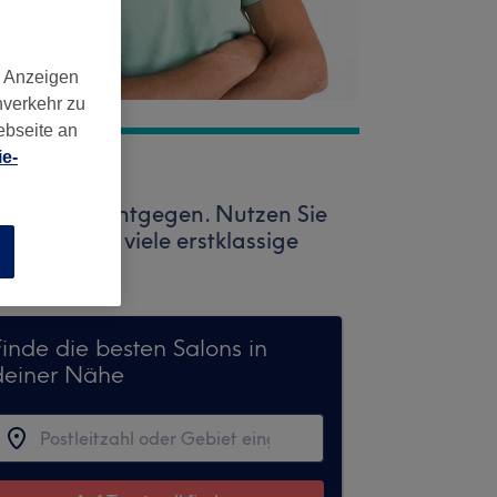
d Anzeigen
nverkehr zu
ebseite an
e-
Treatwell entgegen. Nutzen Sie
Dort warten viele erstklassige
n
Finde die besten Salons in
deiner Nähe