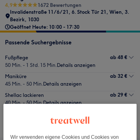
4,9
1672 Bewertungen
Invalidenstraße 11/6/21
,
6. Stock Tür 21
,
Wien, 3.
Bezirk
,
1030
Geöffnet Heute: 10:00 - 17:30
Passende Suchergebnisse
ab
48 €
Fußpflege
50 Min. - 1 Std. 15 Min.
Details anzeigen
ab
32 €
Maniküre
45 Min. - 50 Min.
Details anzeigen
ab
29 €
Shellac lackieren
40 Min. - 50 Min.
Details anzeigen
Nicht gefunden wonach du gesucht hast?
Alle Services
Wir verwenden eigene Cookies und Cookies von