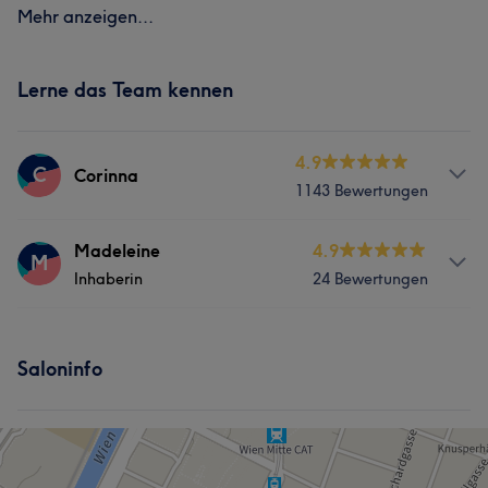
Mehr anzeigen...
Lerne das Team kennen
4.9
C
Corinna
1143 Bewertungen
Services
Madeleine
4.9
M
Inhaberin
24 Bewertungen
Nägel
Gesicht
Haarentfernung
Services
Was unsere Kunden über Corinna sagen
Saloninfo
Nägel
Gesicht
Haarentfernung
Professionell
67
Herzlich
59
Sympathisch
54
Kompetent
49