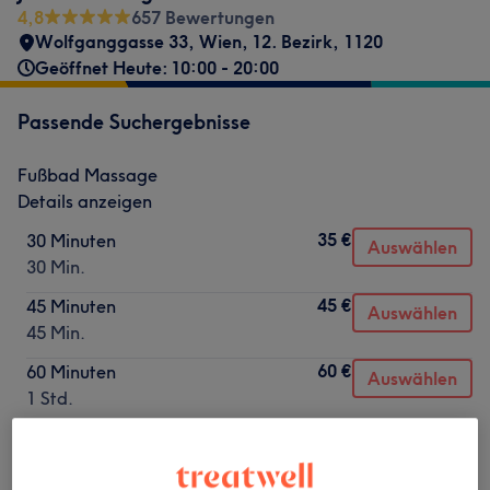
4,8
657 Bewertungen
Wolfganggasse 33
,
Wien, 12. Bezirk
,
1120
Geöffnet Heute: 10:00 - 20:00
Passende Suchergebnisse
Fußbad Massage
Details anzeigen
35 €
30 Minuten
Auswählen
30 Min.
45 €
45 Minuten
Auswählen
45 Min.
60 €
60 Minuten
Auswählen
1 Std.
Nicht gefunden wonach du gesucht hast?