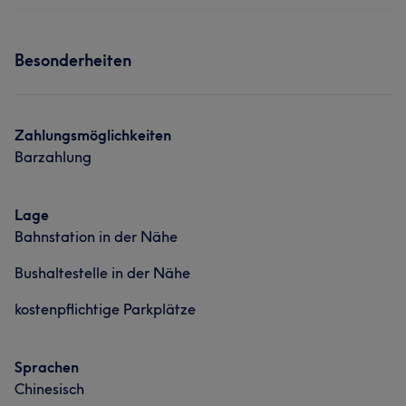
Körper
Massage
Services
Was unsere Kunden über Jianli sagen
Besonderheiten
Körper
Massage
Professionell
34
Erfahren
17
Freundlich
14
Was unsere Kunden über Nisa sagen
Kompetent
14
Zahlungsmöglichkeiten
Barzahlung
Professionell
8
Kompetent
5
Gründlich
5
Lage
Bahnstation in der Nähe
Bushaltestelle in der Nähe
kostenpflichtige Parkplätze
Sprachen
Chinesisch