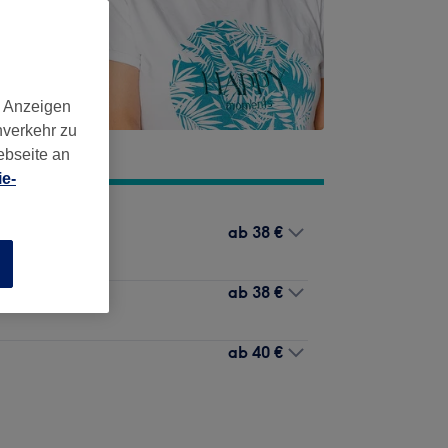
d Anzeigen
nverkehr zu
ebseite an
e-
ab
38 €
n
ab
38 €
ab
40 €