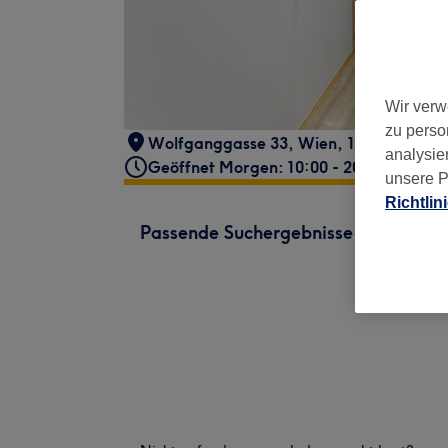
Wir verw
zu perso
Wolfganggasse 33
,
Wien, 12. Bezirk
,
11
analysie
Geöffnet Morgen: 10:00 - 20:00
unsere P
Richtlin
Passende Suchergebnisse