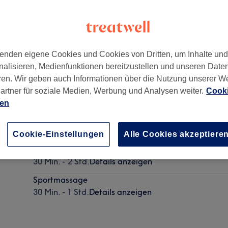
enden eigene Cookies und Cookies von Dritten, um Inhalte un
nalisieren, Medienfunktionen bereitzustellen und unseren Date
20
ren. Wir geben auch Informationen über die Nutzung unserer W
artner für soziale Medien, Werbung und Analysen weiter.
Cooki
ien
Ganzkörpermassage
30 Min. - 2 Std.
Details anzeigen
Cookie-Einstellungen
Alle Cookies akzeptiere
Nuad Thai-Massage Ölmassage
30 Min. - 2 Std.
Details anzeigen
Sportmassage
30 Min. - 1 Std.
Details anzeigen