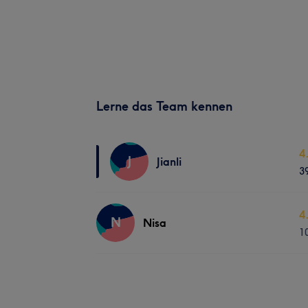
Lerne das Team kennen
4
J
Jianli
3
4
N
Nisa
1