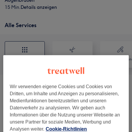
Augenbrauen
15 Min.
Details anzeigen
Alle Services
Alle
Friseur
Haarentfernun
Gewichts-& Cellulite Behandlungen G5
Wir verwenden eigene Cookies und Cookies von
ab 40 €
Massage
(
1
)
Dritten, um Inhalte und Anzeigen zu personalisieren,
Medienfunktionen bereitzustellen und unseren
Datenverkehr zu analysieren. Wir geben auch
Damen - Haarschnitte & Stylings
(
15
)
ab 10 €
Informationen über die Nutzung unserer Webseite an
unsere Partner für soziale Medien, Werbung und
Damen - Colorationen, Schnitte &
ab 20 €
Analysen weiter.
Cookie-Richtlinien
Föhnen
(
5
)