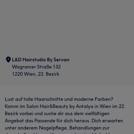
Was unsere Kunden über Servan sagen
L&D Hairstudio By Servan
Wagramer Straße 132
Kompetent
21
Professionell
18
Erfahren
14
1220 Wien, 22. Bezirk
Freundlich
10
Lust auf tolle Haarschnitte und moderne Farben?
Was unsere Kunden über Hanife sagen
Komm im Salon Hair&Beauty by Antalya in Wien im 22.
Professionell
25
Herzlich
15
Kompetent
15
Bezirk vorbei und suche dir aus dem vielfältigen
Angebot das Passende für dich heraus. Dich erwarten
Freundlich
13
unter anderem Nagelpflege, Behandlungen zur