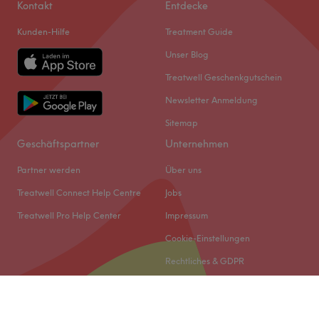
Kontakt
Entdecke
Kunden-Hilfe
Treatment Guide
Unser Blog
Treatwell Geschenkgutschein
Newsletter Anmeldung
Sitemap
Geschäftspartner
Unternehmen
Partner werden
Über uns
Treatwell Connect Help Centre
Jobs
Treatwell Pro Help Center
Impressum
Cookie-Einstellungen
Rechtliches & GDPR
© 2026 Treatwell DACH GmbH