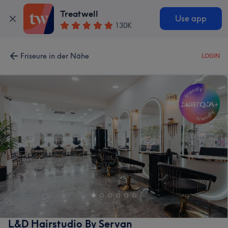
Treatwell
Use app
130K
Friseure in der Nähe
LOGIN
L&D Hairstudio By Servan