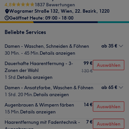
4,8
1837 Bewertungen
Wagramer Straße 132
,
Wien, 22. Bezirk
,
1220
Geöffnet Heute: 09:00 - 18:00
Beliebte Services
ab
35 €
Damen - Waschen, Schneiden & Föhnen
30 Min. - 45 Min.
Details anzeigen
99 €
Dauerhafte Haarentfernung - 3-
Auswählen
Zonen der Wahl
130 €
1 Std.
Details anzeigen
ab
65 €
Damen - Ansatzfarbe, Waschen & Föhnen
1 Std. 20 Min.
Details anzeigen
14 €
Augenbrauen & Wimpern färben
Auswählen
15 Min.
Details anzeigen
7 €
Haarentfernung mit Fadentechnik -
Auswählen