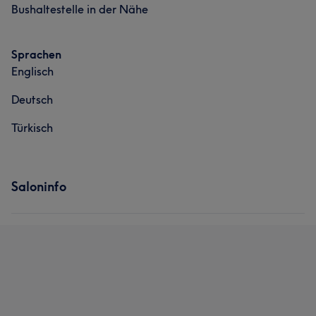
Bushaltestelle in der Nähe
Portfolio
Sprachen
Englisch
Was unsere Kunden über Neffi sagen
Deutsch
Professionell
25
Kompetent
17
Talentiert
11
Türkisch
Herzlich
9
Saloninfo