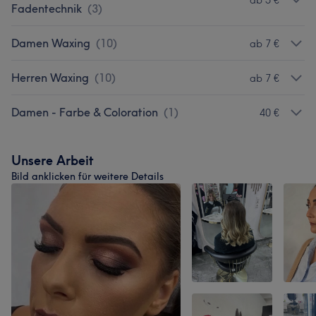
ab 5 €
Fadentechnik
(
3
)
Damen Waxing
(
10
)
ab 7 €
Herren Waxing
(
10
)
ab 7 €
Damen - Farbe & Coloration
(
1
)
40 €
Unsere Arbeit
Bild anklicken für weitere Details