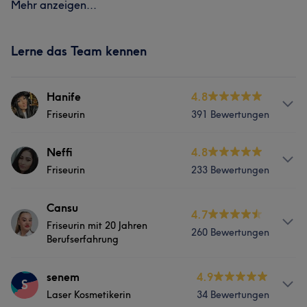
Mehr anzeigen...
Lerne das Team kennen
Hanife
4.8
Friseurin
391 Bewertungen
Services
Neffi
4.8
Friseurin
233 Bewertungen
Friseur
Gesicht
Haarentfernung
Services
Cansu
4.7
Portfolio
Friseurin mit 20 Jahren
260 Bewertungen
Friseur
Gesicht
Haarentfernung
Berufserfahrung
Services
senem
4.9
Portfolio
S
Laser Kosmetikerin
34 Bewertungen