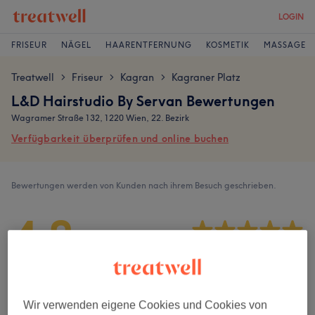
LOGIN
FRISEUR
NÄGEL
HAARENTFERNUNG
KOSMETIK
MASSAGE
Treatwell
Friseur
Kagran
Kagraner Platz
>
>
>
L&D Hairstudio By Servan Bewertungen
Wagramer Straße 132, 1220 Wien, 22. Bezirk
Verfügbarkeit überprüfen und online buchen
Bewertungen werden von Kunden nach ihrem Besuch geschrieben.
4,8
1840 Bewertungen
Ambiente
Wir verwenden eigene Cookies und Cookies von