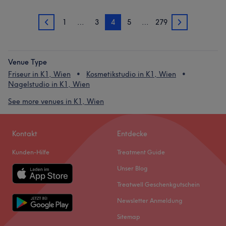
1
…
3
4
5
…
279
3
5
Venue Type
Friseur in K1, Wien
Kosmetikstudio in K1, Wien
Nagelstudio in K1, Wien
See more venues in K1, Wien
Kontakt
Entdecke
Kunden-Hilfe
Treatment Guide
Unser Blog
Treatwell Geschenkgutschein
Newsletter Anmeldung
Sitemap