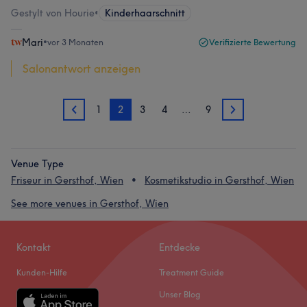
Gestylt von Hourie
•
Kinderhaarschnitt
Mari
•
vor 3 Monaten
Verifizierte Bewertung
Salonantwort anzeigen
1
2
3
4
…
9
1
3
Venue Type
Friseur in Gersthof, Wien
Kosmetikstudio in Gersthof, Wien
See more venues in Gersthof, Wien
Kontakt
Entdecke
Kunden-Hilfe
Treatment Guide
Unser Blog