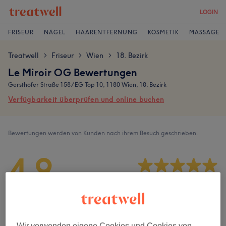
LOGIN
FRISEUR
NÄGEL
HAARENTFERNUNG
KOSMETIK
MASSAGE
Treatwell
Friseur
Wien
18. Bezirk
>
>
>
Le Miroir OG Bewertungen
Gersthofer Straße 158 / EG Top 10, 1180 Wien, 18. Bezirk
Verfügbarkeit überprüfen und online buchen
Bewertungen werden von Kunden nach ihrem Besuch geschrieben.
4,9
49 Bewertungen
Ambiente
Wir verwenden eigene Cookies und Cookies von