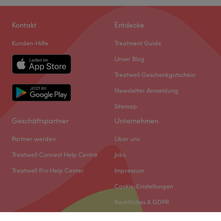
Kontakt
Entdecke
Kunden-Hilfe
Treatment Guide
Unser Blog
Treatwell Geschenkgutschein
Newsletter Anmeldung
Sitemap
Geschäftspartner
Unternehmen
Partner werden
Über uns
Treatwell Connect Help Centre
Jobs
Treatwell Pro Help Center
Impressum
Cookie-Einstellungen
Rechtliches & GDPR