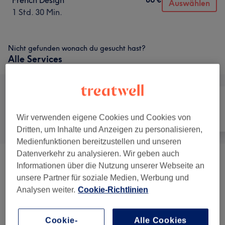
French Design
Auswählen
1 Std. 30 Min.
Nicht gefunden wonach du gesucht hast?
Alle Services
Wir verwenden eigene Cookies und Cookies von
Alle
Nägel
Massage
Dritten, um Inhalte und Anzeigen zu personalisieren,
Medienfunktionen bereitzustellen und unseren
Datenverkehr zu analysieren. Wir geben auch
💝 MeTime- & Senioren-Angebot (60+)
(
2
)
ab 40 €
Informationen über die Nutzung unserer Webseite an
unsere Partner für soziale Medien, Werbung und
Entfernung
(
7
)
ab 6,30 €
Analysen weiter.
Cookie-Richtlinien
Podologische Fußpflege Mit Skalpell
(
7
)
ab 9 €
Cookie-
Alle Cookies