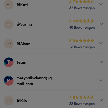
Services
4.7
🌸Kati
32 Bewertungen
Nägel
Massage
Services
4.9
🌸Sarina
40 Bewertungen
Nägel
Massage
Services
5.0
🌸Aisan
16 Bewertungen
Nägel
Services
T
Team
Nägel
Massage
Services
merynailsvienna@g
M
mail.com
Nägel
Services
4.8
🌸Rita
22 Bewertungen