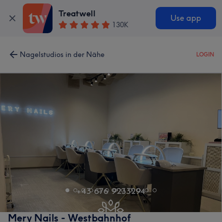
Treatwell
Use app
130K
Nagelstudios in der Nähe
LOGIN
Mery Nails - Westbahnhof