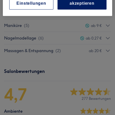
Einstellungen
akzeptieren
Kosmetische Pediküre/Fußpflege (ohne
ab 9 €
Skalpell)
(
6
)
Maniküre
(
5
)
ab 9 €
Nagelmodellage
(
6
)
ab 0,27 €
Massagen & Entspannung
(
2
)
ab 20 €
Salonbewertungen
4,7
277 Bewertungen
Ambiente