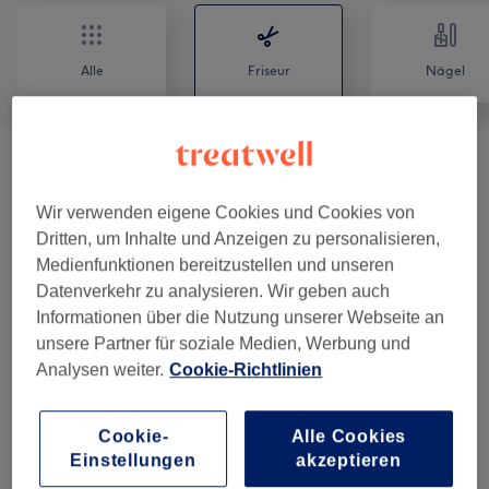
Alle
Friseur
Nägel
Hush
(
1
)
ab 50 €
Wir verwenden eigene Cookies und Cookies von
Damen - Haarschnitte & Stylings
(
7
)
ab 1 €
Dritten, um Inhalte und Anzeigen zu personalisieren,
Medienfunktionen bereitzustellen und unseren
Damen - Coloration & Föhnen
(
8
)
ab 25 €
Datenverkehr zu analysieren. Wir geben auch
Informationen über die Nutzung unserer Webseite an
Damen - Coloration, Schnitt & Föhnen
(
7
)
ab 25 €
unsere Partner für soziale Medien, Werbung und
Analysen weiter.
Cookie-Richtlinien
Haarverlängerung
(
1
)
ab 1 €
Cookie-
Alle Cookies
Haarkuren & Pflege
(
2
)
ab 90 €
Einstellungen
akzeptieren