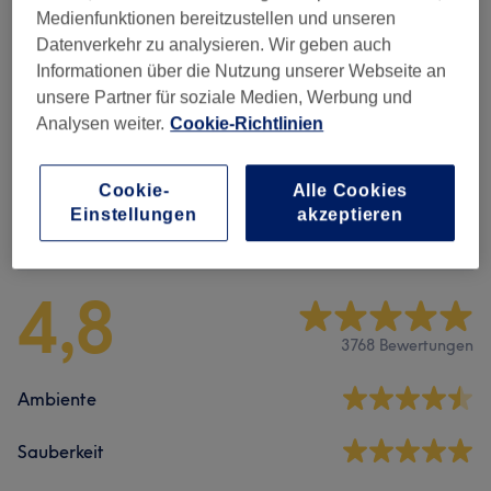
30 Min. - 1 Std.
Details anzeigen
Medienfunktionen bereitzustellen und unseren
Datenverkehr zu analysieren. Wir geben auch
Alle Services
Informationen über die Nutzung unserer Webseite an
unsere Partner für soziale Medien, Werbung und
Analysen weiter.
Cookie-Richtlinien
Massagen
(
8
)
ab 30 €
Cookie-
Alle Cookies
Einstellungen
akzeptieren
Salonbewertungen
4,8
3768 Bewertungen
Ambiente
Sauberkeit