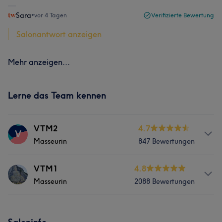
Sara
•
vor 4 Tagen
Verifizierte Bewertung
Salonantwort anzeigen
Mehr anzeigen...
Lerne das Team kennen
VTM2
4.7
V
Masseurin
847 Bewertungen
Services
VTM1
4.8
Masseurin
2088 Bewertungen
Massage
Services
Was unsere Kunden über VTM2 sagen