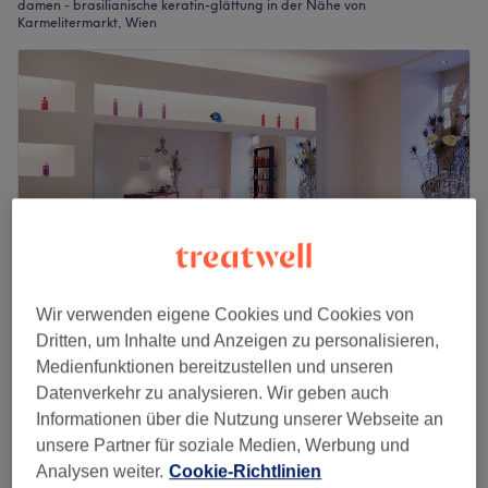
damen - brasilianische keratin-glättung in der Nähe von
Karmelitermarkt, Wien
Wir verwenden eigene Cookies und Cookies von
Dritten, um Inhalte und Anzeigen zu personalisieren,
Ich Bin - Haare Schnitt Effekte
Medienfunktionen bereitzustellen und unseren
4,9
1959 Bewertungen
Datenverkehr zu analysieren. Wir geben auch
1. Bezirk, Wien
Auf Karte anzeigen
Informationen über die Nutzung unserer Webseite an
Nebenzeiten
unsere Partner für soziale Medien, Werbung und
ab
180 €
Damen - Newsha/Haare glätten
Analysen weiter.
Cookie-Richtlinien